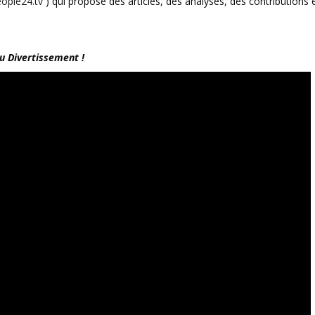
ople24.tv
) qui propose des articles, des analyses, des contributions 
du Divertissement !