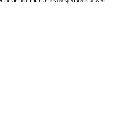
et tous les internautes et les téléspectateurs peuvent