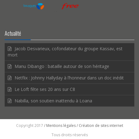
Actualité
Jacob Desvarieux, cofondateur du groupe Kassav, est
mort
Manu Dibango : bataille autour de son héritage
Netflix : Johnny Hallyday à l’honneur dans un doc inédit
Le Loft fête ses 20 ans sur C8
Nabilla, son soutien inattendu à Loana
Copyright 2017
/ Mentions légales
/ Création de sites internet
Tous droits réservés