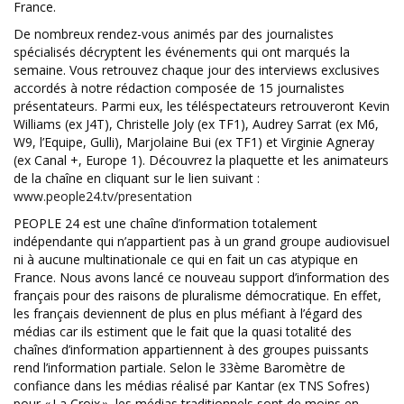
France.
De nombreux rendez-vous animés par des journalistes
spécialisés décryptent les événements qui ont marqués la
semaine. Vous retrouvez chaque jour des interviews exclusives
accordés à notre rédaction composée de 15 journalistes
présentateurs. Parmi eux, les téléspectateurs retrouveront Kevin
Williams (ex J4T), Christelle Joly (ex TF1), Audrey Sarrat (ex M6,
W9, l’Equipe, Gulli), Marjolaine Bui (ex TF1) et Virginie Agneray
(ex Canal +, Europe 1). Découvrez la plaquette et les animateurs
de la chaîne en cliquant sur le lien suivant :
www.people24.tv/presentation
PEOPLE 24 est une chaîne d’information totalement
indépendante qui n’appartient pas à un grand groupe audiovisuel
ni à aucune multinationale ce qui en fait un cas atypique en
France. Nous avons lancé ce nouveau support d’information des
français pour des raisons de pluralisme démocratique. En effet,
les français deviennent de plus en plus méfiant à l’égard des
médias car ils estiment que le fait que la quasi totalité des
chaînes d’information appartiennent à des groupes puissants
rend l’information partiale. Selon le 33ème Baromètre de
confiance dans les médias réalisé par Kantar (ex TNS Sofres)
pour « La Croix », les médias traditionnels sont de moins en