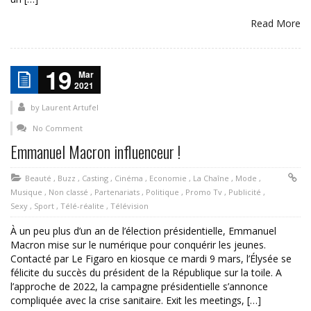
Read More
19
Mar
2021
by
Laurent Artufel
No Comment
Emmanuel Macron influenceur !
Beauté
,
Buzz
,
Casting
,
Cinéma
,
Economie
,
La Chaîne
,
Mode
,
Musique
,
Non classé
,
Partenariats
,
Politique
,
Promo Tv
,
Publicité
,
Sexy
,
Sport
,
Télé-réalite
,
Télévision
À un peu plus d’un an de l’élection présidentielle, Emmanuel
Macron mise sur le numérique pour conquérir les jeunes.
Contacté par Le Figaro en kiosque ce mardi 9 mars, l’Élysée se
félicite du succès du président de la République sur la toile. A
l’approche de 2022, la campagne présidentielle s’annonce
compliquée avec la crise sanitaire. Exit les meetings, […]