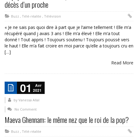
décès d’un proche
Buzz
,
Télé-réalite
,
Télévision
« Je ne sais pas quoi dire à part que je l’aime tellement ! Elle m’a
récupéré quand j avais 3 ans ! Elle m’a élevé ! Elle m’a tout
donné ! Tout appris ! Toujours soutenu ! Toujours poussé vers
le haut ! Elle m’a fait croire en moi parce qu’elle a toujours cru en
[…]
Read More
01
Avr
2021
by
Vanessa Allal
No Comment
Maeva Ghennam: le même nez que le roi de la pop?
Buzz
,
Télé-réalite