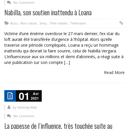
No Comment
Nabilla, son soutien inattendu à Loana
Buzz
,
Non classé
,
Sexy
,
Télé-réalite
,
Télévision
Victime d’une énième overdose le 27 mars dernier, l’ex star du
loft aurait été transférée d’urgence à l’hôpital. Alors qu’elle
traverse une période compliquée, Loana a reçu un hommage
inattendu qui devrait la faire sourire, celui de Nabilla Vergara.
L’influenceuse aux six millions et demi d’abonnés, a réagi suite à
une publication sur son compte […]
Read More
01
Avr
2021
by
Vanessa Allal
No Comment
La papesse de l’influence, très touchée suite au