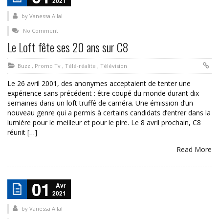
2021
by
Vanessa Allal
No Comment
Le Loft fête ses 20 ans sur C8
Buzz
,
Promo Tv
,
Télé-réalite
,
Télévision
Le 26 avril 2001, des anonymes acceptaient de tenter une
expérience sans précédent : être coupé du monde durant dix
semaines dans un loft truffé de caméra. Une émission d’un
nouveau genre qui a permis à certains candidats d’entrer dans la
lumière pour le meilleur et pour le pire. Le 8 avril prochain, C8
réunit […]
Read More
01
Avr
2021
by
Vanessa Allal