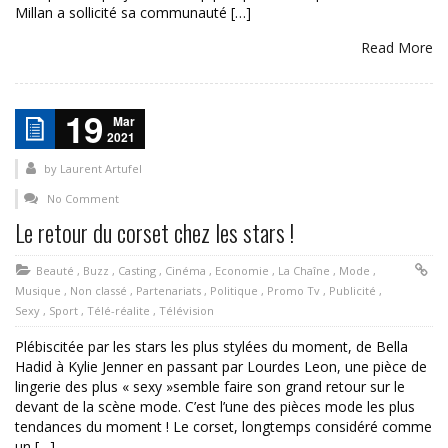
Millan a sollicité sa communauté […]
Read More
19
Mar
2021
by
Laurent Artufel
No Comment
Le retour du corset chez les stars !
Beauté
,
Buzz
,
Casting
,
Cinéma
,
Economie
,
La Chaîne
,
Mode
,
Musique
,
Non classé
,
Partenariats
,
Politique
,
Promo Tv
,
Publicité
,
Sexy
,
Sport
,
Télé-réalite
,
Télévision
Plébiscitée par les stars les plus stylées du moment, de Bella
Hadid à Kylie Jenner en passant par Lourdes Leon, une pièce de
lingerie des plus « sexy »semble faire son grand retour sur le
devant de la scène mode. C’est l’une des pièces mode les plus
tendances du moment ! Le corset, longtemps considéré comme
un […]