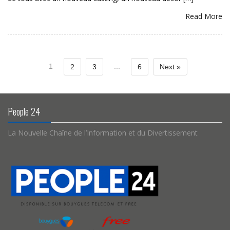
Read More
1
...
2
3
6
Next »
People 24
La Nouvelle Chaîne de l’Information et du Divertissement