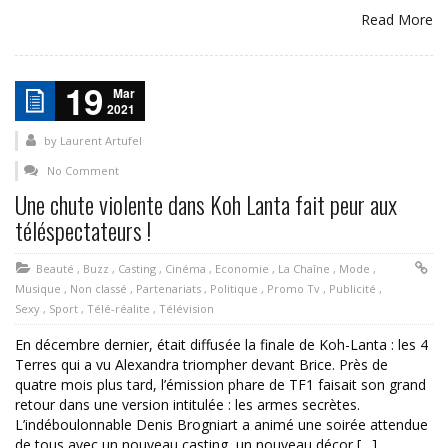
Read More
19
Mar
2021
by
Laurent Artufel
No Comment
Une chute violente dans Koh Lanta fait peur aux
téléspectateurs !
Beauté
,
Buzz
,
Casting
,
Cinéma
,
Economie
,
La Chaîne
,
Mode
,
Musique
,
Non classé
,
Partenariats
,
Politique
,
Promo Tv
,
Publicité
,
Sexy
,
Sport
,
Télé-réalite
,
Télévision
En décembre dernier, était diffusée la finale de Koh-Lanta : les 4
Terres qui a vu Alexandra triompher devant Brice. Près de
quatre mois plus tard, l’émission phare de TF1 faisait son grand
retour dans une version intitulée : les armes secrètes.
L’indéboulonnable Denis Brogniart a animé une soirée attendue
de tous avec un nouveau casting, un nouveau décor […]