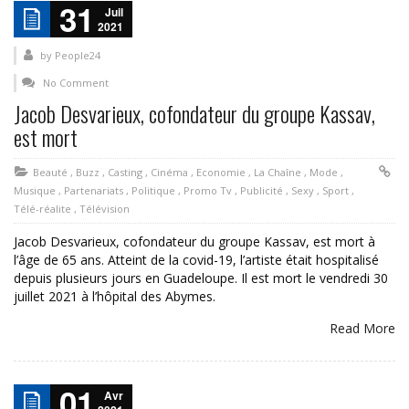
31
Juil
2021
by
People24
No Comment
Jacob Desvarieux, cofondateur du groupe Kassav,
est mort
Beauté
,
Buzz
,
Casting
,
Cinéma
,
Economie
,
La Chaîne
,
Mode
,
Musique
,
Partenariats
,
Politique
,
Promo Tv
,
Publicité
,
Sexy
,
Sport
,
Télé-réalite
,
Télévision
Jacob Desvarieux, cofondateur du groupe Kassav, est mort à
l’âge de 65 ans. Atteint de la covid-19, l’artiste était hospitalisé
depuis plusieurs jours en Guadeloupe. Il est mort le vendredi 30
juillet 2021 à l’hôpital des Abymes.
Read More
01
Avr