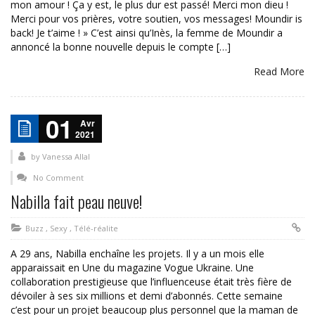
mon amour ! Ça y est, le plus dur est passé! Merci mon dieu !
Merci pour vos prières, votre soutien, vos messages! Moundir is
back! Je t’aime ! » C’est ainsi qu’Inès, la femme de Moundir a
annoncé la bonne nouvelle depuis le compte […]
Read More
01
Avr
2021
by
Vanessa Allal
No Comment
Nabilla fait peau neuve!
Buzz
,
Sexy
,
Télé-réalite
A 29 ans, Nabilla enchaîne les projets. Il y a un mois elle
apparaissait en Une du magazine Vogue Ukraine. Une
collaboration prestigieuse que l’influenceuse était très fière de
dévoiler à ses six millions et demi d’abonnés. Cette semaine
c’est pour un projet beaucoup plus personnel que la maman de